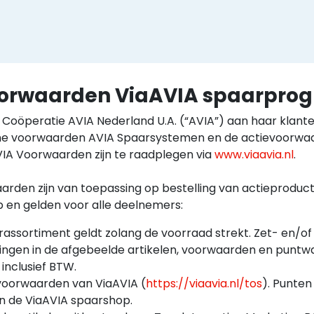
voorwaarden ViaAVIA spaarpr
oöperatie AVIA Nederland U.A. (“AVIA”) aan haar klan
e voorwaarden AVIA Spaarsystemen en de actievoorwaar
IA Voorwaarden zijn te raadplegen via
www.viaavia.nl
.
rden zijn van toepassing op bestelling van actieprodu
en gelden voor alle deelnemers:
rassortiment geldt zolang de voorraad strekt. Zet- en/of
gingen in de afgebeelde artikelen, voorwaarden en puntw
 inclusief BTW.
 voorwaarden van ViaAVIA (
https://viaavia.nl/tos
). Punten
an de ViaAVIA spaarshop.