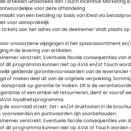
de artikelen uitbesteed aan Touch Incentive Marketing B.V
antwoordelijke voor deze afhandeling
aakt van een betaling op basis van iDeal via betaalprovi
iet voor aansprakelijk.
e-tickets aan het adres van de deelnemer vindt plaats op
 voor onvoorziene wijzigingen in het spaarassortiment en/
ing in de levering van artikelen.
lnemer verstrekt. Eventuele fiscale consequenties van d
 of dit programma kunnen niet op AVIA en/of Touch word
uikelijk geldende garantievoorwaarden van de leverancier v
gd of maken deel uit van de originele verpakking. Sommi
anspraak op garantie te maken. Dit is de verantwoordeli
rantie of een artikel wil retourneren, dient er vooraf een
aAVIA loyaliteitsprogramma.
g de voorraad strekt. Zet- en/of drukfouten in de broch
len, voorwaarden en puntwaarden zijn voorbehouden.
lnemer verstrekt. Eventuele fiscale consequenties van d
 of dit programma kunnen niet op AVIA of Touch worden 